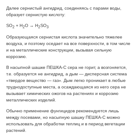
Далее сернистый ангидрид, соединяясь с парами воды,
образует сернистую кислоту:
SO
+ Н
O → Н
SO
2
2
2
3
Образующаяся сернистая кислота значительно тяжелее
воздуха, и поэтому оседает на все поверхности, в том числе
и на металлические конструкции, вызывая сильную
коррозию.
В насыпной шашке ПЕШКА-С сера не горит, а возгоняется,
т.е. образуется не ангидрид, а дым — дисперсная система
«твердое вещество — газ». Дым легко проникает в любые
труднодоступные места, а осаждающаяся из него сера не
вызывает химических ожогов на растениях и коррозию
металлических изделий.
Обычно применение фунгицидов рекомендуется лишь
между посевами, но насыпную шашку ПЕШКА-С можно
использовать для обработки теплиц и в период вегетации
растений.