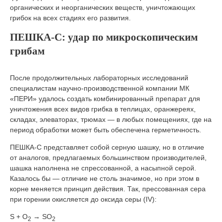
органических и неорганических веществ, уничтожающих
грибок на всех стадиях его развития.
ПЕШКА-С: удар по микроскопическим
грибам
После продолжительных лабораторных исследований
специалистам научно-производственной компании МК
«ПЕРИ» удалось создать комбинированный препарат для
уничтожения всех видов грибка в теплицах, оранжереях,
складах, элеваторах, трюмах — в любых помещениях, где на
период обработки может быть обеспечена герметичность.
ПЕШКА-С представляет собой серную шашку, но в отличие
от аналогов, предлагаемых большинством производителей,
шашка наполнена не спрессованной, а насыпной серой.
Казалось бы — отличие не столь значимое, но при этом в
корне меняется принцип действия. Так, прессованная сера
при горении окисляется до оксида серы (IV):
S + O
→ SO
2
2