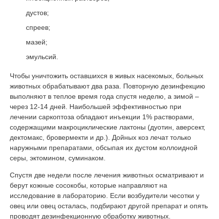
дустов;
спреев;
мазей;
эмульсий.
Чтобы уничтожить оставшихся в живых насекомых, больных
животных обрабатывают два раза. Повторную дезинфекцию
выполняют в теплое время года спустя неделю, а зимой –
через 12-14 дней. Наибольшей эффективностью при
лечении саркоптоза обладают инъекции 1% растворами,
содержащими макроциклические лактоны (дуотин, аверсект,
дектомакс, бровермекти и др.). Дойных коз лечат только
наружными препаратами, обсыпая их дустом коллоидной
серы, эктомином, суминаком.
Спустя две недели после лечения животных осматривают и
берут кожные сосокобы, которые направляют на
исследование в лабораторию. Если возбудители чесотки у
овец или овец осталась, подбирают другой препарат и опять
проводят дезинфекционную обработку животных.